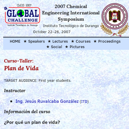
2007 Chemical
Engineering International
Symposium
Instituto Tecnológico de Durango
October 22
–
26, 2007
HOME
Speakers
Lectures
Courses
Proceedings
Social
Pictures
Curso-Taller:
Plan de Vida
TARGET AUDIENCE: First year students.
Instructor
Ing. Jesús Ruvalcaba González
(
ITD
)
Información del curso
¿Por qué un plan de vida?