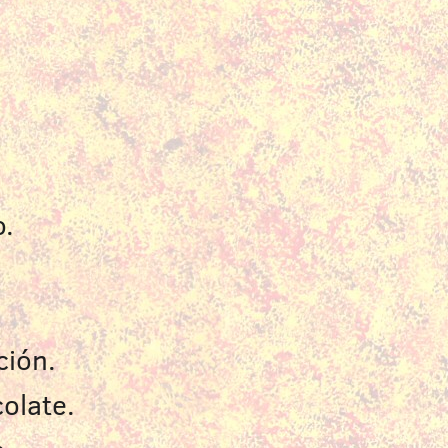
o.
ción.
olate.