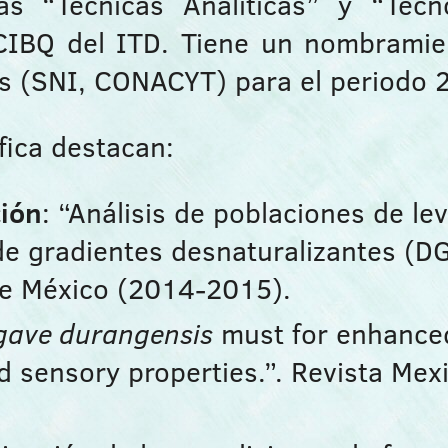
as “Técnicas Analíticas” y “Tecn
CIBQ del ITD. Tiene un nombramien
es (SNI, CONACYT) para el periodo
fica destacan:
ción
: “Análisis de poblaciones de l
de gradientes desnaturalizantes (DG
de México (2014-2015).
gave durangensis
must for enhanced
 sensory properties.”. Revista Mex