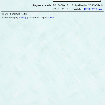
Página creada:
2016-09-15
Actualizada:
2023-07-14
ID:
1fb2c13b
Validar:
HTML
CSS
links
© 2016 DIQyB - ITD
Site hosting by
Turbify
| Diseño de página:
CFCF