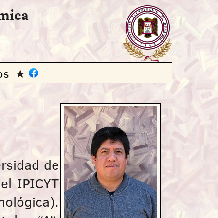
ímica
os
ersidad de
 el IPICYT
ológica).