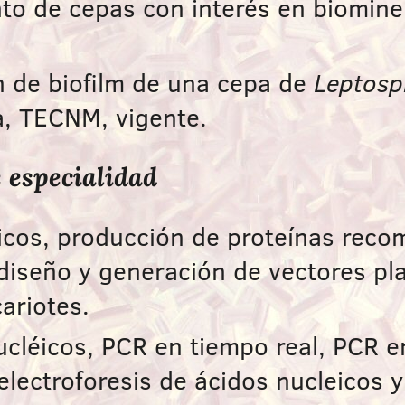
ento de cepas con interés en biomin
n de biofilm de una cepa de
Leptospi
a, TECNM, vigente.
e especialidad
icos, producción de proteínas reco
 diseño y generación de vectores pl
ariotes.
ucléicos, PCR en tiempo real, PCR e
lectroforesis de ácidos nucleicos y