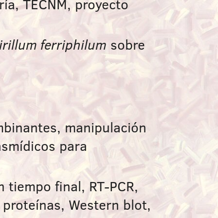
ería, TECNM, proyecto
rillum ferriphilum
sobre
mbinantes, manipulación
asmídicos para
n tiempo final, RT-PCR,
 proteínas, Western blot,