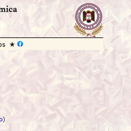
ímica
os
o
)