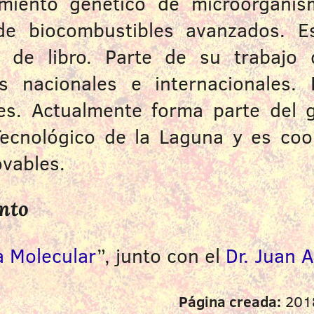
amiento genético de microorgani
e biocombustibles avanzados. E
lo de libro. Parte de su trabajo 
 nacionales e internacionales.
es. Actualmente forma parte del 
 Tecnológico de la Laguna y es co
vables.
ento
a Molecular
”, junto con el
Dr. Juan 
Página creada:
201