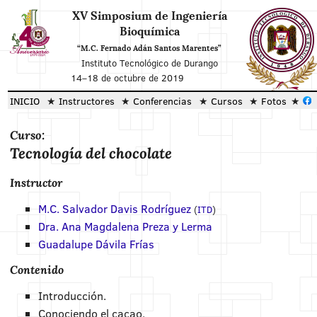
XV Simposium de Ingeniería
Bioquímica
“M.C. Fernado Adán Santos Marentes”
Instituto Tecnológico de Durango
14
–
18 de octubre de 2019
INICIO
Instructores
Conferencias
Cursos
Fotos
Curso:
Tecnología del chocolate
Instructor
M.C. Salvador Davis Rodríguez
(
ITD
)
Dra. Ana Magdalena Preza y Lerma
Guadalupe Dávila Frías
Contenido
Introducción.
Conociendo el cacao.