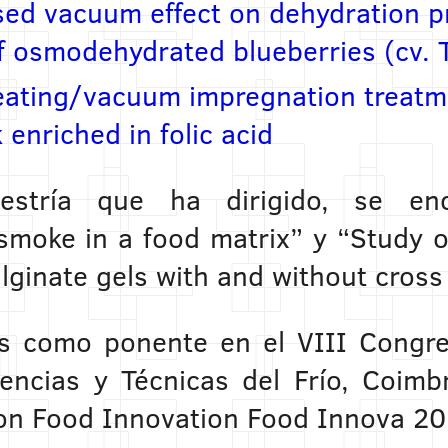
sed vacuum effect on dehydration p
 osmodehydrated blueberries (cv. T
eating/vacuum impregnation treatme
enriched in folic acid
stría que ha dirigido, se enc
smoke in a food matrix” y “Study 
lginate gels with and without cross 
os como ponente en el VIII Congre
encias y Técnicas del Frío, Coimb
on Food Innovation Food Innova 20