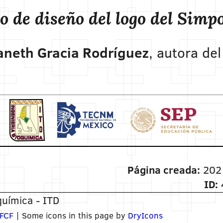
o de diseño del logo del Sim
aneth Gracia Rodríguez
, autora del
Página creada:
202
ID:
uímica - ITD
FCF
| Some icons in this page by
DryIcons