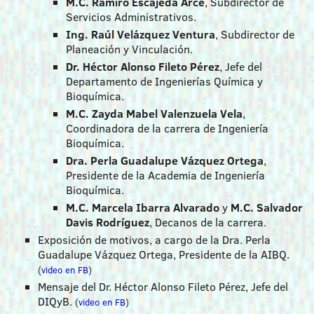
M.C. Ramiro Escajeda Arce
, Subdirector de
Servicios Administrativos.
Ing. Raúl Velázquez Ventura
, Subdirector de
Planeación y Vinculación.
Dr. Héctor Alonso Fileto Pérez
, Jefe del
Departamento de Ingenierías Química y
Bioquímica.
M.C. Zayda Mabel Valenzuela Vela
,
Coordinadora de la carrera de Ingeniería
Bioquímica.
Dra. Perla Guadalupe Vázquez Ortega
,
Presidente de la Academia de Ingeniería
Bioquímica.
M.C. Marcela Ibarra Alvarado
y
M.C. Salvador
Davis Rodríguez
, Decanos de la carrera.
Exposición de motivos, a cargo de la Dra. Perla
Guadalupe Vázquez Ortega, Presidente de la AIBQ.
(
video en FB
)
Mensaje del Dr. Héctor Alonso Fileto Pérez, Jefe del
DIQyB.
(
video en FB
)