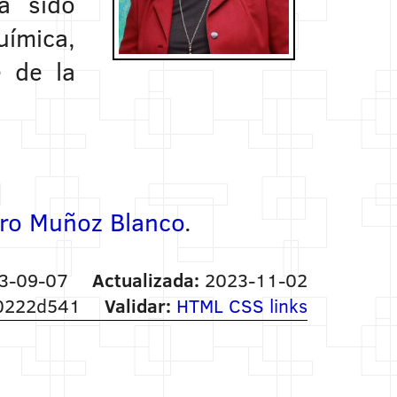
a sido
uímica,
e de la
ro Muñoz Blanco
.
3-09-07
Actualizada:
2023-11-02
222d541
Validar:
HTML
CSS
links