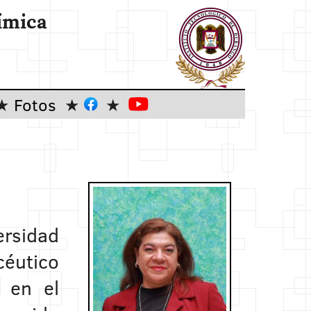
ímica
Fotos
ersidad
éutico
 en el