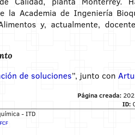
de Calidad, planta Monterrey. H
de la Academia de Ingeniería Bioq
Alimentos y, actualmente, docent
ento
ción de soluciones
”, junto con
Artu
Página creada:
202
ID:
0
uímica - ITD
FCF