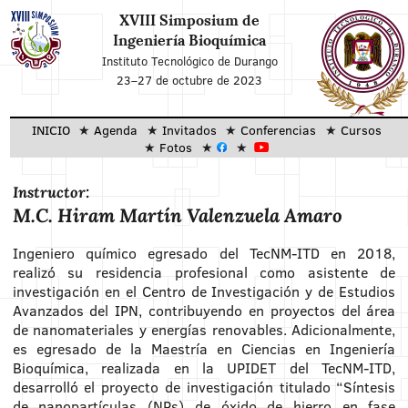
XVIII Simposium de
Ingeniería Bioquímica
Instituto Tecnológico de Durango
23–27 de octubre de 2023
INICIO
Agenda
Invitados
Conferencias
Cursos
Fotos
Instructor:
M.C. Hiram Martín Valenzuela Amaro
Ingeniero químico egresado del TecNM-ITD en 2018,
realizó su residencia profesional como asistente de
investigación en el Centro de Investigación y de Estudios
Avanzados del IPN, contribuyendo en proyectos del área
de nanomateriales y energías renovables. Adicionalmente,
es egresado de la Maestría en Ciencias en Ingeniería
Bioquímica, realizada en la UPIDET del TecNM-ITD,
desarrolló el proyecto de investigación titulado “Síntesis
de nanopartículas (NPs) de óxido de hierro en fase