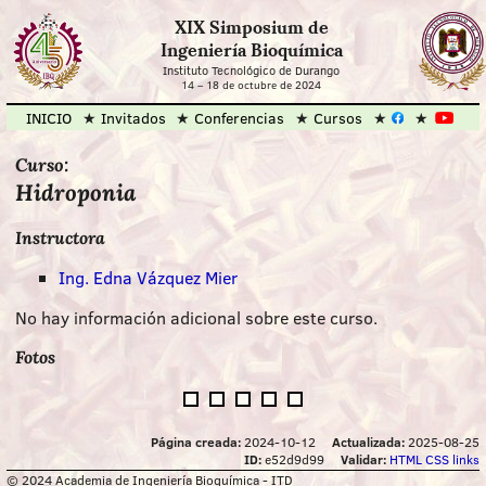
XIX Simposium de
Ingeniería Bioquímica
Instituto Tecnológico de Durango
14
–
18 de octubre de 2024
INICIO
Invitados
Conferencias
Cursos
Curso:
Hidroponia
Instructora
Ing. Edna Vázquez Mier
No hay información adicional sobre este curso.
Fotos
Página creada:
2024-10-12
Actualizada:
2025-08-25
ID:
e52d9d99
Validar:
HTML
CSS
links
© 2024 Academia de Ingeniería Bioquímica - ITD