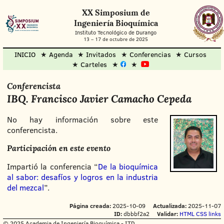
XX Simposium de
Ingeniería Bioquímica
Instituto Tecnológico de Durango
13
–
17 de octubre de 2025
INICIO
Agenda
Invitados
Conferencias
Cursos
Carteles
Conferencista
IBQ. Francisco Javier Camacho Cepeda
No hay información sobre este
conferencista.
Participación en este evento
Impartió la conferencia “
De la bioquímica
al sabor: desafíos y logros en la industria
del mezcal
”.
Página creada:
2025-10-09
Actualizada:
2025-11-07
ID:
dbbbf2a2
Validar:
HTML
CSS
links
© 2025 Academia de Ingeniería Bioquímica - ITD