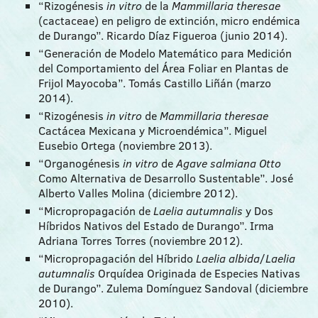
“Rizogénesis
in vitro
de la
Mammillaria theresae
(cactaceae) en peligro de extinción, micro endémica
de Durango”. Ricardo Díaz Figueroa (junio 2014).
“Generación de Modelo Matemático para Medición
del Comportamiento del Área Foliar en Plantas de
Frijol Mayocoba”. Tomás Castillo Liñán (marzo
2014).
“Rizogénesis
in vitro
de
Mammillaria theresae
Cactácea Mexicana y Microendémica”. Miguel
Eusebio Ortega (noviembre 2013).
“Organogénesis
in vitro
de
Agave salmiana Otto
Como Alternativa de Desarrollo Sustentable”. José
Alberto Valles Molina (diciembre 2012).
“Micropropagación de
Laelia autumnalis
y Dos
Híbridos Nativos del Estado de Durango”. Irma
Adriana Torres Torres (noviembre 2012).
“Micropropagación del Híbrido
Laelia albida
/
Laelia
autumnalis
Orquídea Originada de Especies Nativas
de Durango”. Zulema Domínguez Sandoval (diciembre
2010).