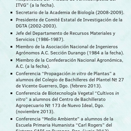
ITVG” (a la fecha).
Secretario de la Academia de Biología (2008-2009).
Presidente de Comité Estatal de Investigación de la
DGTA (2002-2003).
Jefe del Departamento de Recursos Materiales y
Servicios (1986-1987).
Miembro de la Asociación Nacional de Ingenieros
Agrónomos A.C. Sección Durango (1984 a la fecha).
Miembro de la Confederación Nacional Agronómica,
A.C. (a la fecha).
Conferencia “Propagación
in vitro
de Plantas” a
alumnos del Colegio de Bachilleres del Plantel № 27
de Vicente Guerrero, Dgo. (febrero 2013).
Conferencia de Biotecnología Vegetal “Cultivos
in
vitro
” a alumnos del Centro de Bachillerato
Agropecuario № 173 de Nuevo Ideal, Dgo.
(noviembre 2013).
Conferencia “Medio Ambiente” a alumnos de la
Escuela Primaria Humanista “Carl Rogers” del
Sistema CADI en Durango, Dgo. (junio 2013).