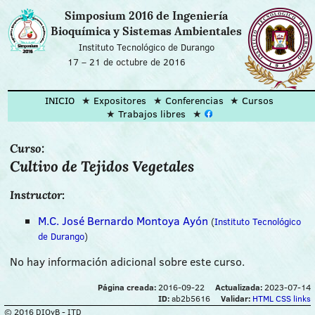
Simposium 2016 de Ingeniería
Bioquímica y Sistemas Ambientales
Instituto Tecnológico de Durango
17
–
21 de octubre de 2016
INICIO
Expositores
Conferencias
Cursos
Trabajos libres
Curso:
Cultivo de Tejidos Vegetales
Instructor:
M.C. José Bernardo Montoya Ayón
(
Instituto Tecnológico
de Durango
)
No hay información adicional sobre este curso.
Página creada:
2016-09-22
Actualizada:
2023-07-14
ID:
ab2b5616
Validar:
HTML
CSS
links
© 2016 DIQyB - ITD