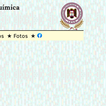
uímica
os
Fotos