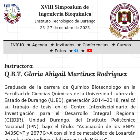
XVIII Simposium de
Ingeniería Bioquímica
Instituto Tecnológico de Durango
23–27 de octubre de 2023
INICIO
Agenda
Invitados
Conferencias
Cursos
Fotos
Instructora:
Q.B.T. Gloria Abigail Martínez Rodríguez
Graduada de la carrera de Químico Biotecnólogo en la
Facultad de Ciencias Químicas de la Universidad Juárez del
Estado de Durango (UJED), generación
2014
–
2018
, realizó
su trabajo de tesis en el Centro Interdisciplinario de
Investigación para el Desarrollo Integral Regional
(CIIDIR), Unidad Durango, del Instituto Politécnico
Nacional (IPN), bajo el título: “Asociación de los SNP's
3435C>T y 2677G>A con el índice metabólico de Losartán
en población indígena del noroeste de México”.