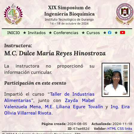
XIX Simposium de
Ingeniería Bioquímica
Instituto Tecnológico de Durango
14
–
18 de octubre de 2024
INICIO
Invitados
Conferencias
Cursos
Instructora:
M.C. Dulce María Reyes Hinostroza
La instructora no proporcionó su
información curricular.
Participación en este evento
Impartió el curso “
Taller de Industrias
Alimentarias
”, junto con
Zayda Mabel
Valenzuela Mena
,
M.E. Liliana Egure Tovalín
y
Ing. Eira
Olivia Villarreal Rivota
.
Página creada:
2024-08-05
Actualizada:
2024-11-18
ID:
67aa482d
Validar:
HTML
CSS
links
© 2024 Academia de Ingeniería Bioquímica - ITD