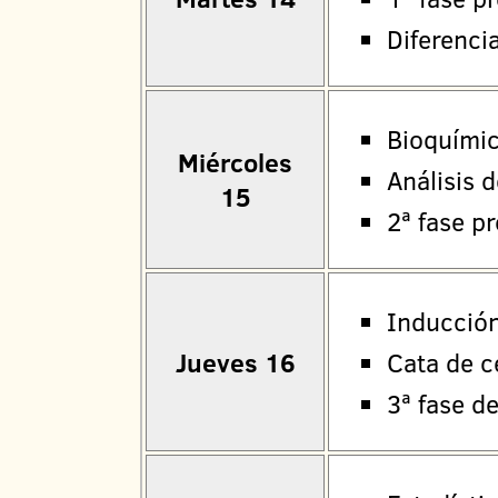
Diferenci
Bioquímic
Miércoles
Análisis 
15
2ª fase p
Inducción
Jueves 16
Cata de c
3ª fase d