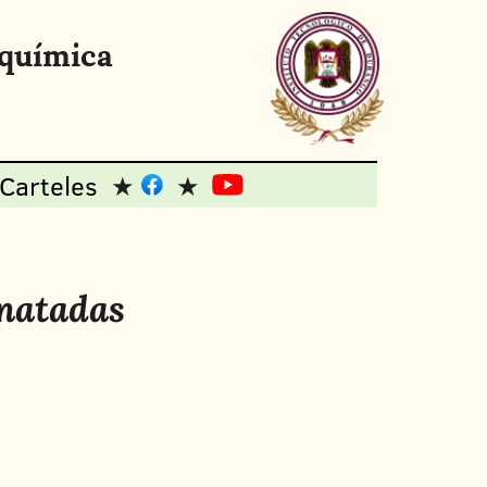
oquímica
Carteles
onatadas