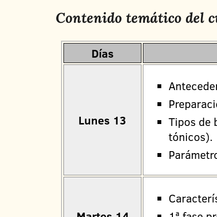
Contenido temático del c
Días
Anteceden
Preparaci
Lunes 13
Tipos de 
tónicos).
Parámetro
Caracterí
Martes 14
1ª fase p