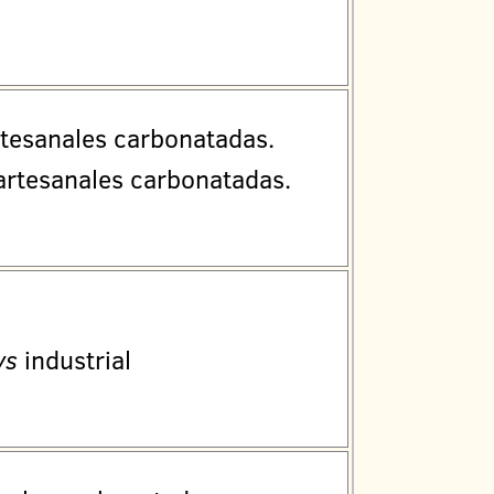
rtesanales carbonatadas.
 artesanales carbonatadas.
vs
industrial