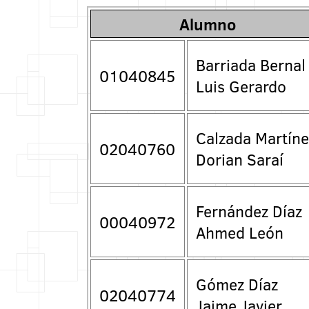
Alumno
Barriada Bernal
01040845
Luis Gerardo
Calzada Martíne
02040760
Dorian Saraí
Fernández Díaz
00040972
Ahmed León
Gómez Díaz
02040774
Jaime Javier