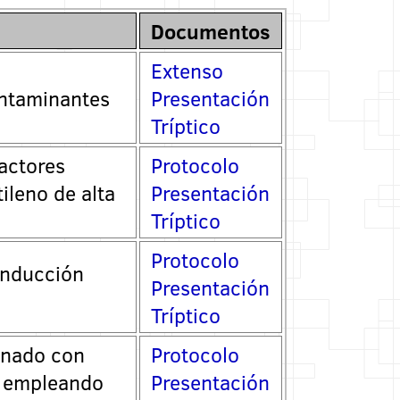
Documentos
Extenso
ontaminantes
Presentación
Tríptico
eactores
Protocolo
ileno de alta
Presentación
Tríptico
Protocolo
inducción
Presentación
Tríptico
inado con
Protocolo
, empleando
Presentación