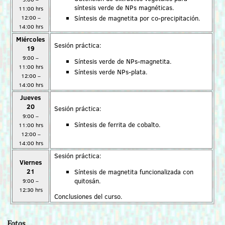
síntesis verde de NPs magnéticas.
11:00 hrs
Síntesis de magnetita por co-precipitación.
12:00 –
14:00 hrs
Miércoles
Sesión práctica:
19
9:00 –
Síntesis verde de NPs-magnetita.
11:00 hrs
Síntesis verde NPs-plata.
12:00 –
14:00 hrs
Jueves
20
Sesión práctica:
9:00 –
Síntesis de ferrita de cobalto.
11:00 hrs
12:00 –
14:00 hrs
Sesión práctica:
Viernes
21
Síntesis de magnetita funcionalizada con
quitosán.
9:00 –
12:30 hrs
Conclusiones del curso.
Fotos