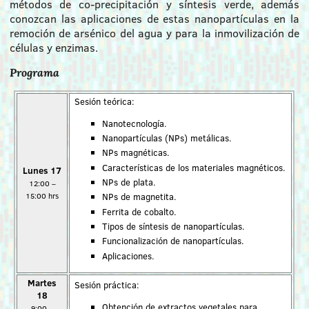
métodos de co-precipitación y síntesis verde, además
conozcan las aplicaciones de estas nanopartículas en la
remoción de arsénico del agua y para la inmovilización de
células y enzimas.
Programa
Sesión teórica:
Nanotecnología.
Nanopartículas (NPs) metálicas.
NPs magnéticas.
Características de los materiales magnéticos.
Lunes 17
NPs de plata.
12:00 –
NPs de magnetita.
15:00 hrs
Ferrita de cobalto.
Tipos de síntesis de nanopartículas.
Funcionalización de nanopartículas.
Aplicaciones.
Martes
Sesión práctica:
18
Obtención de extractos vegetales para
9:00 –