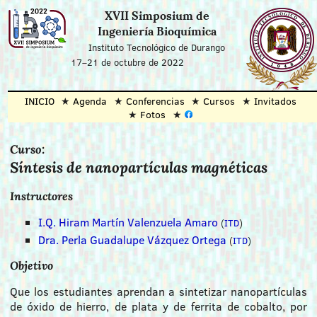
XVII Simposium de
Ingeniería Bioquímica
Instituto Tecnológico de Durango
17–21 de octubre de 2022
INICIO
Agenda
Conferencias
Cursos
Invitados
Fotos
Curso:
Síntesis de nanopartículas magnéticas
Instructores
I.Q. Hiram Martín Valenzuela Amaro
(
ITD
)
Dra. Perla Guadalupe Vázquez Ortega
(
ITD
)
Objetivo
Que los estudiantes aprendan a sintetizar nanopartículas
de óxido de hierro, de plata y de ferrita de cobalto, por