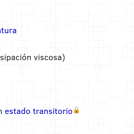
atura
isipación viscosa)
n
estado transitorio