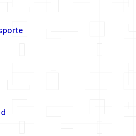
sporte
ad