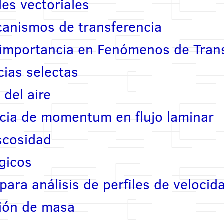
les vectoriales
canismos de transferencia
e importancia en Fenómenos de Tran
ias selectas
del aire
ncia de momentum en flujo laminar
scosidad
gicos
ara análisis de perfiles de velocid
ión de masa