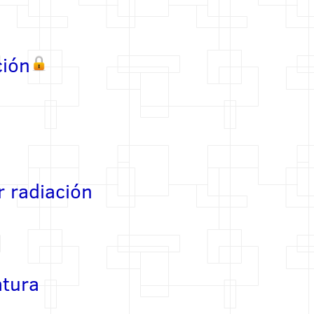
ción
r radiación
atura