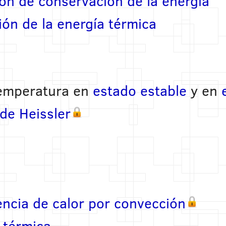
ón de conservación de la energía
ón de la energía térmica
temperatura en
estado estable
y en
 de Heissler
encia de calor por convección
e térmica