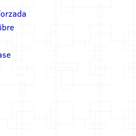
forzada
ibre
ase